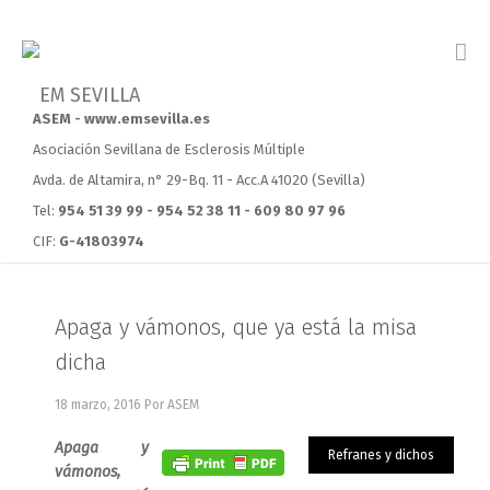
ASEM - www.emsevilla.es
Asociación Sevillana de Esclerosis Múltiple
Avda. de Altamira, n° 29-Bq. 11 - Acc.A 41020 (Sevilla)
Tel:
954 51 39 99 - 954 52 38 11 - 609 80 97 96
CIF:
G-41803974
Apaga y vámonos, que ya está la misa
dicha
18 marzo, 2016
Por ASEM
Apaga y
Refranes y dichos
vámonos,