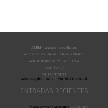
ASEM - www.emsevilla.es
Asociación Sevillana de Esclerosis Múltiple
Avda.de Altamira nº29 - Bq. 11-Acc.A
41020 (Sevilla)
Tel:
954 51 39 99
Avisos Legales
/
LOPD
/
Propiedad Intelectual
ENTRADAS RECIENTES
🌞 Nos vamos de vacaciones
29 julio, 2026