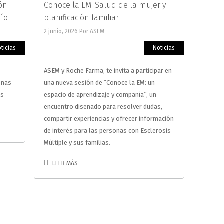
ón
Conoce la EM: Salud de la mujer y
Río
planificación familiar
2 junio, 2026
Por ASEM
ticias
Noticias
ASEM y Roche Farma, te invita a participar en
onas
una nueva sesión de “Conoce la EM: un
as
espacio de aprendizaje y compañía”, un
encuentro diseñado para resolver dudas,
compartir experiencias y ofrecer información
de interés para las personas con Esclerosis
Múltiple y sus familias.
LEER MÁS