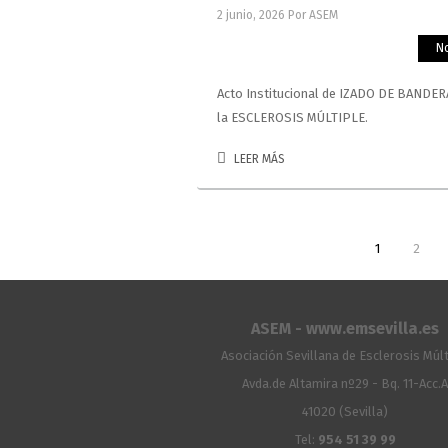
2 junio, 2026
Por ASEM
No
Acto Institucional de IZADO DE BANDER
la ESCLEROSIS MÚLTIPLE.
LEER MÁS
1
2
ASEM - www.emsevilla.es
Asociación Sevillana de Esclerosis Múlt
Avda.de Altamira nº29 - Bq. 11-Acc.
41020 (Sevilla)
Tel:
954 51 39 99