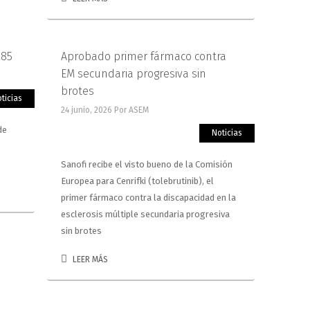
585
Aprobado primer fármaco contra
EM secundaria progresiva sin
brotes
ticias
24 junio, 2026
Por ASEM
de
Noticias
Sanofi recibe el visto bueno de la Comisión
Europea para Cenrifki (tolebrutinib), el
primer fármaco contra la discapacidad en la
esclerosis múltiple secundaria progresiva
sin brotes
LEER MÁS