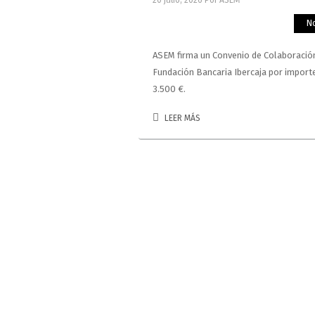
20 julio, 2026
Por ASEM
No
ASEM firma un Convenio de Colaboració
Fundación Bancaria Ibercaja por import
3.500 €.
LEER MÁS