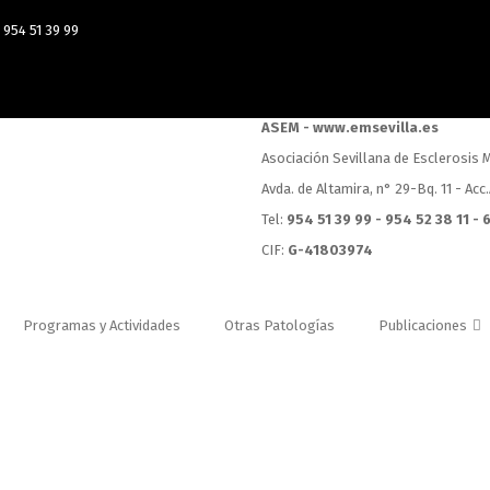
954 51 39 99
ASEM - www.emsevilla.es
Asociación Sevillana de Esclerosis M
Avda. de Altamira, n° 29-Bq. 11 - Acc
Tel:
954 51 39 99 - 954 52 38 11 -
CIF:
G-41803974
Programas y Actividades
Otras Patologías
Publicaciones