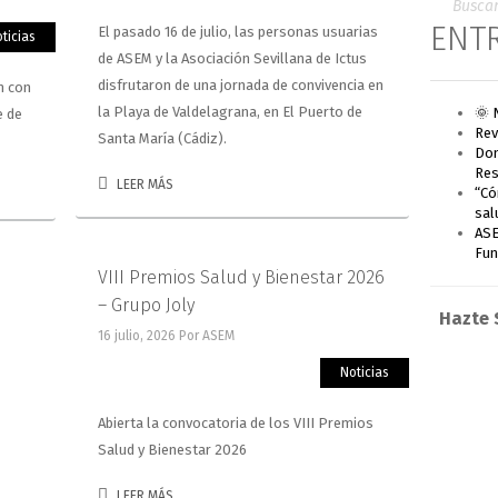
ENT
El pasado 16 de julio, las personas usuarias
ticias
de ASEM y la Asociación Sevillana de Ictus
disfrutaron de una jornada de convivencia en
n con
la Playa de Valdelagrana, en El Puerto de
🌞 
e de
Rev
Santa María (Cádiz).
Don
Res
LEER MÁS
“Có
sal
ASE
Fun
VIII Premios Salud y Bienestar 2026
– Grupo Joly
Hazte 
16 julio, 2026
Por ASEM
Noticias
Abierta la convocatoria de los VIII Premios
Salud y Bienestar 2026
LEER MÁS