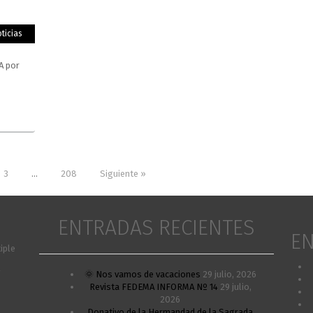
ticias
A por
3
…
208
Siguiente »
ENTRADAS RECIENTES
EN
iple
A
🌞 Nos vamos de vacaciones
29 julio, 2026
Revista FEDEMA INFORMA Nº 14
29 julio,
2026
Donativo de la Hermandad de la Sagrada