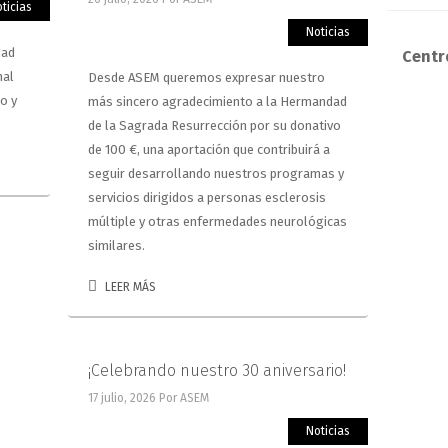
ticias
Noticias
dad
Centro
nal
Desde ASEM queremos expresar nuestro
o y
más sincero agradecimiento a la Hermandad
de la Sagrada Resurrección por su donativo
de 100 €, una aportación que contribuirá a
seguir desarrollando nuestros programas y
servicios dirigidos a personas esclerosis
múltiple y otras enfermedades neurológicas
similares.
LEER MÁS
¡Celebrando nuestro 30 aniversario!
17 julio, 2026
Por ASEM
Noticias