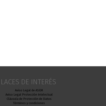
LACES DE INTERÉS
Aviso Legal de ASEM
Aviso Legal Protección Intelectual
Cláusula de Protección de Datos
Términos y condiciones