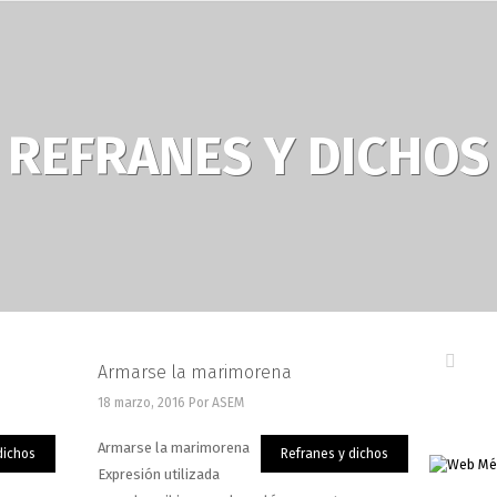
REFRANES Y DICHOS
Armarse la marimorena
18 marzo, 2016
Por ASEM
Armarse la marimorena
dichos
Refranes y dichos
Expresión utilizada