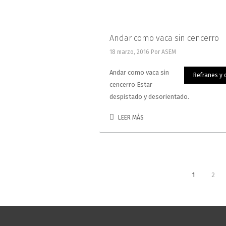
Andar como vaca sin cencerro
18 marzo, 2016
Por ASEM
Andar como vaca sin
Refranes y 
cencerro Estar
despistado y desorientado.
LEER MÁS
1
2