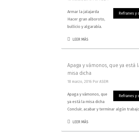
Armar la jalajarda
Refranes y 
Hacer gran alboroto,
bullicio y algarabía.
LEER MÁS
Apaga y vámonos, que ya está l
misa dicha
18 marzo, 2016
Por ASEM
Apaga y vámonos, que
Refranes y 
ya está la misa dicha
Concluir, acabar y terminar algún trabaj
LEER MÁS