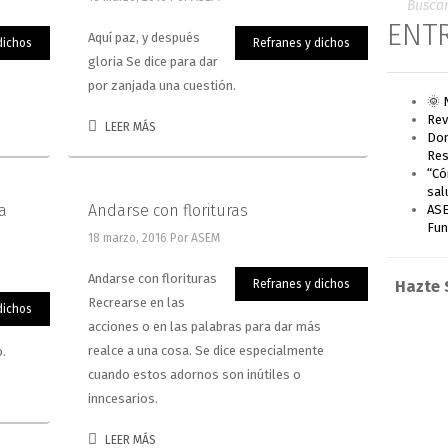
ENT
Aquí paz, y después
dichos
Refranes y dichos
gloria Se dice para dar
por zanjada una cuestión.
🌞 
Rev
LEER MÁS
Don
Res
“Có
sal
a
Andarse con florituras
ASE
Fun
18 marzo, 2016
Por ASEM
Andarse con florituras
Refranes y dichos
Hazte 
Recrearse en las
dichos
acciones o en las palabras para dar más
realce a una cosa. Se dice especialmente
o.
cuando estos adornos son inútiles o
inncesarios.
LEER MÁS