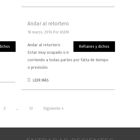
Andar al retortero
18 marzo, 2016
Por ASEM
Andar al retortero
dichos
Refranes y dichos
Estar muy ocupado o ir
corriendo a todas partes por falta de tiempo
o previsión.
LEER MÁS
3
…
13
Siguiente »