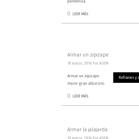
pendencia.
LEER MÁS
Armar un zipizape
18 marzo, 2016
Por ASEM
Armar un zipizape
Refranes y 
Hacer gran alboroto.
LEER MÁS
Armar la jalajarda
18 marzo, 2016
Por ASEM