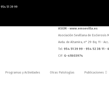
954 51 39 99
ASEM - www.emsevilla.es
Asociación Sevillana de Esclerosis M
Avda. de Altamira, n° 29-Bq. 11 - Acc
Tel:
954 51 39 99 - 954 52 38 11 -
CIF:
G-41803974
Programas y Actividades
Otras Patologías
Publicaciones