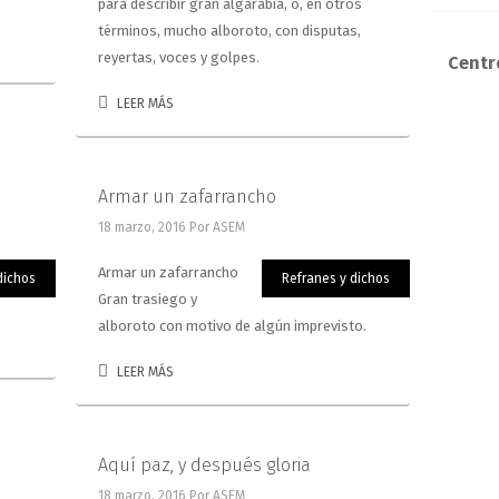
para describir gran algarabía, o, en otros
términos, mucho alboroto, con disputas,
reyertas, voces y golpes.
Centro
LEER MÁS
Armar un zafarrancho
18 marzo, 2016
Por ASEM
Armar un zafarrancho
dichos
Refranes y dichos
Gran trasiego y
alboroto con motivo de algún imprevisto.
LEER MÁS
Aquí paz, y después gloria
18 marzo, 2016
Por ASEM