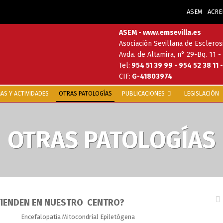
ASEM
ACRE
ASEM - www.emsevilla.es
Asociación Sevillana de Escleros
Avda. de Altamira, n° 29-Bq. 11 -
Tel:
954 51 39 99 - 954 52 38 11 
CIF:
G-41803974
S Y ACTIVIDADES
OTRAS PATOLOGÍAS
PUBLICACIONES
LEGISLACIÓN
OTRAS PATOLOGÍAS
TIENDEN EN NUESTRO CENTRO?
Encefalopatía Mitocondrial Epiletógena