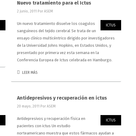
Nuevo tratamiento para el Ictus
2 junio, 2011
Por ASEM
Un nuevo tratamiento disuelve los coagulos
ICTUS
sanguíneos del tejido cerebral Se trata de un
ensayo clínico multicéntrico dirigido por investigadores
de la Universidad Johns Hopkins, en Estados Unidos, y
presentado por primera vez esta semana en la
Conferencia Europea de Ictus celebrada en Hamburgo.
LEER MÁS
Antidepresivos y recuperación en ictus
20 mayo, 2011
Por ASEM
Antidepresivos y recuperación física en
ICTUS
pacientes con ictus Un estudio
norteamericano muestra que estos fármacos ayudan a