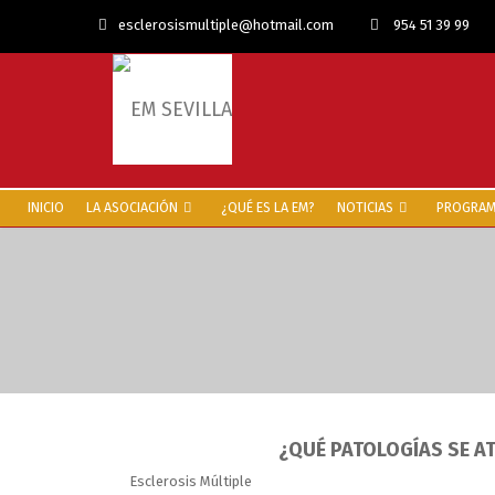
esclerosismultiple@hotmail.com
954 51 39 99
INICIO
LA ASOCIACIÓN
¿QUÉ ES LA EM?
NOTICIAS
PROGRAMA
¿QUÉ PATOLOGÍAS SE A
Esclerosis Múltiple