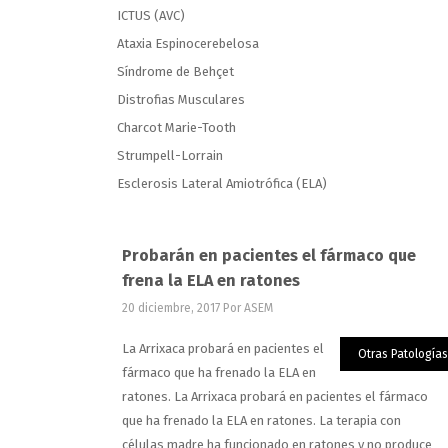
ICTUS (AVC)
Ataxia Espinocerebelosa
Síndrome de Behçet
Distrofias Musculares
Charcot Marie-Tooth
Strumpell-Lorrain
Esclerosis Lateral Amiotrófica (ELA)
Probarán en pacientes el fármaco que
frena la ELA en ratones
20 diciembre, 2017
Por ASEM
La Arrixaca probará en pacientes el
Otras Patologías
fármaco que ha frenado la ELA en
ratones. La Arrixaca probará en pacientes el fármaco
que ha frenado la ELA en ratones. La terapia con
células madre ha funcionado en ratones y no produce