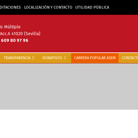
DITACIONES
LOCALIZACIÓN Y CONTACTO
UTILIDAD PÚBLICA
is Múltiple
 Acc.A 41020 (Sevilla)
- 609 80 97 96
TRANSPARENCIA
DONATIVOS
CARRERA POPULAR ASEM
CONTACT