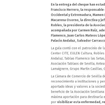
En la entrega del cheque han estad
Francisco Herrero, la responsable 
Occidental y Extremadura, Mamen Ma
Macarena Osorno, la directiva y je
Robles, la presidenta de la Asocia
acompañada por Carmen Ruíz, adem
Flamenco, Juan Carlos Mateos Lópe
Palacio Andaluz, Salvador Carrasco
La gala contó con el patrocinio de l
Center CITE, EULEN Cultura, Robles
Andaluz, Tablao Flamenco las Setas,
Asociación Tablaos de Sevilla, Antea
Lamaignere, Grupo Martin Casillas, 
La Cámara de Comercio de Sevilla de
reconocimiento a instituciones y p
aportado ideas y valores a la socie
beneficio de la Asociación Sevillana
máxima aportación para destinarla e
por
visibilizar esta enfermedad, r