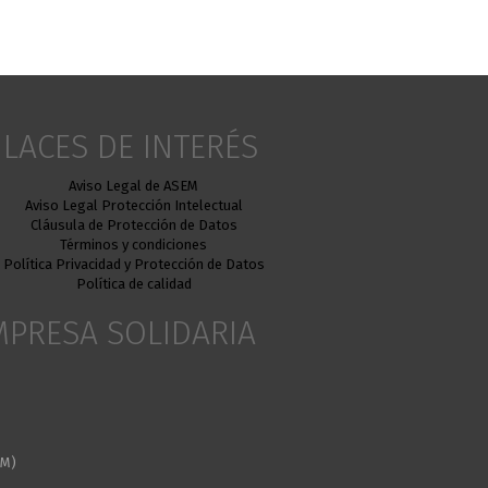
LACES DE INTERÉS
Aviso Legal de ASEM
Aviso Legal Protección Intelectual
Cláusula de Protección de Datos
Términos y condiciones
Política Privacidad y Protección de Datos
Política de calidad
MPRESA SOLIDARIA
EM)