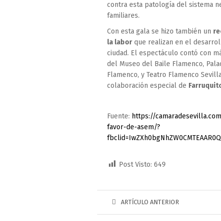
contra esta patología del sistema n
familiares.
Con esta gala se hizo también un
re
la labor
que realizan en el desarroll
ciudad. El espectáculo contó con má
del Museo del Baile Flamenco, Palac
Flamenco, y Teatro Flamenco Sevilla
colaboración especial de
Farruquit
Fuente:
https://camaradesevilla.co
favor-de-asem/?
fbclid=IwZXh0bgNhZW0CMTEAAR0Q
Post Visto:
649
ARTÍCULO ANTERIOR