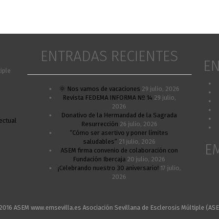
ENTRADAS RECIENTES
EN
iple
A
🌞 Nos vamos de vacaciones
29 julio, 2026
Revista FEDEMA INFORMA Nº 14
29 julio,
2026
Donativo de la Hermandad de la Sagrada
ectual
Resurrección
26 julio, 2026
“Cómo ser asertivo y poner límites
saludables”
21 julio, 2026
E
ASEM firma convenio de colaboración con
Fundación Ibercaja
20 julio, 2026
¡Celebrando nuestro 30 aniversario!
17 julio,
2026
2016 ASEM www.emsevilla.es Asociación Sevillana de Esclerosis Múltiple (AS