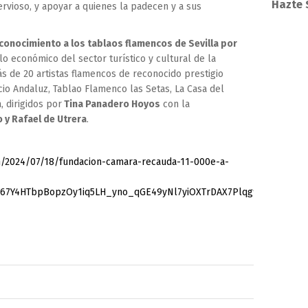
Hazte 
ervioso, y apoyar a quienes la padecen y a sus
conocimiento a los tablaos flamencos de Sevilla por
o económico del sector turístico y cultural de la
s de 20 artistas flamencos de reconocido prestigio
io Andaluz, Tablao Flamenco las Setas, La Casa del
, dirigidos por
Tina Panadero Hoyos
con la
o y Rafael de Utrera
.
m/2024/07/18/fundacion-camara-recauda-11-000e-a-
67Y4HTbpBopzOy1iq5LH_yno_qGE49yNl7yiOXTrDAX7Plqg9oRTk84_