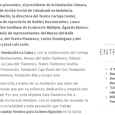
o presentes, el presidente de la Fundación Cámara,
de Acción Social de Caixabank en Andalucía
rtín, la directora del Teatro Cartuja Center,
fa de repostería de Robles Restaurantes, Laura
ción Sevillana de Esclerosis Múltiple, Águeda Alonso,
ás de representantes del Museo del Baile
z, del Teatro Flamenco, Carlos Domínguez y del
 y José Luis León.
ENT
a
Fundación La Caixa
y con la colaboración del Cartuja
 Restaurantes, Museo del Baile Flamenco, Palacio
 La Casa del Flamenco, Teatro Flamenco Sevilla,
🌞 
 Prevención, Fundación Caja Rural del Sur, Fundación
Rev
Ghenova, Fundación Mas y Grupo Azvi.
Don
Res
sarrolla a través de su Fundación una labor de
“Có
ersonas que por su esfuerzo, dedicación y empeño han
sal
dad. Por eso, esta séptima Gala Flamenca fue a
ASE
 de Esclerosis Múltiple, con el objetivo de recaudar la
Fun
n su totalidad a esta asociación que trabaja
ecaudar fondos para la investigación
en la lucha