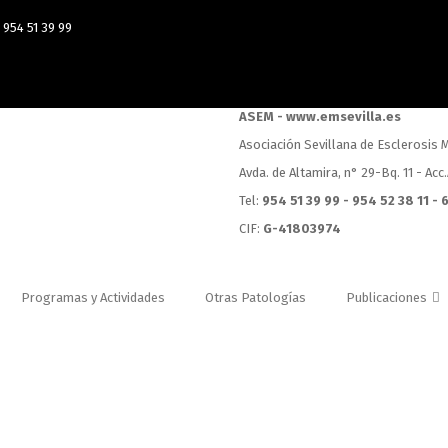
954 51 39 99
ASEM - www.emsevilla.es
Asociación Sevillana de Esclerosis M
Avda. de Altamira, n° 29-Bq. 11 - Acc
Tel:
954 51 39 99 - 954 52 38 11 -
CIF:
G-41803974
Programas y Actividades
Otras Patologías
Publicaciones