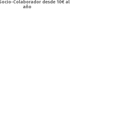
Socio-Colaborador desde 10€ al
año
aem_gUnLbpGG91P7pX59Rdi2zw&sfnsn=scwspmo