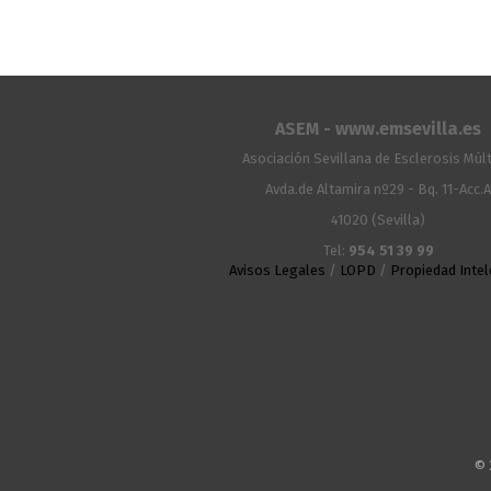
ASEM - www.emsevilla.es
Asociación Sevillana de Esclerosis Múlt
Avda.de Altamira nº29 - Bq. 11-Acc.
41020 (Sevilla)
Tel:
954 51 39 99
Avisos Legales
/
LOPD
/
Propiedad Intel
© 