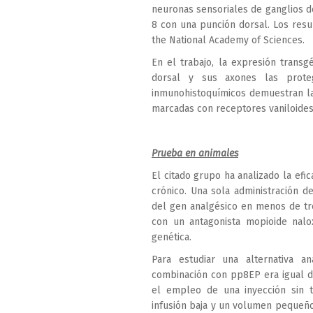
neuronas sensoriales de ganglios de
8 con una punción dorsal. Los resu
the National Academy of Sciences.
En el trabajo, la expresión transg
dorsal y sus axones las prote
inmunohistoquímicos demuestran la 
marcadas con receptores vaniloides
Prueba en animales
El citado grupo ha analizado la efi
crónico. Una sola administración d
del gen analgésico en menos de tre
con un antagonista mopioide nal
genética.
Para estudiar una alternativa a
combinación con pp8EP era igual d
el empleo de una inyección sin t
infusión baja y un volumen pequeño