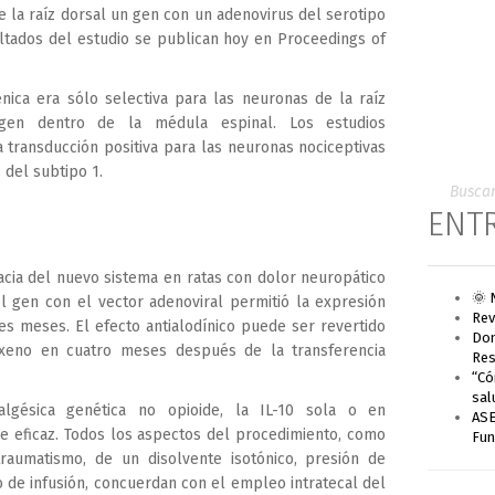
 la raíz dorsal un gen con un adenovirus del serotipo
ltados del estudio se publican hoy en Proceedings of
énica era sólo selectiva para las neuronas de la raíz
gen dentro de la médula espinal. Los estudios
transducción positiva para las neuronas nociceptivas
 del subtipo 1.
ENT
cacia del nuevo sistema en ratas con dolor neuropático
🌞 
el gen con el vector adenoviral permitió la expresión
Rev
s meses. El efecto antialodínico puede ser revertido
Don
oxeno en cuatro meses después de la transferencia
Res
“Có
sal
nalgésica genética no opioide, la IL-10 sola o en
ASE
e eficaz. Todos los aspectos del procedimiento, como
Fun
raumatismo, de un disolvente isotónico, presión de
 de infusión, concuerdan con el empleo intratecal del