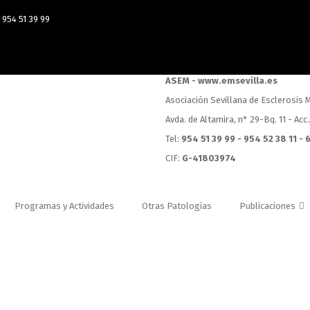
954 51 39 99
ASEM - www.emsevilla.es
Asociación Sevillana de Esclerosis M
Avda. de Altamira, n° 29-Bq. 11 - Acc
Tel:
954 51 39 99 - 954 52 38 11 -
CIF:
G-41803974
Programas y Actividades
Otras Patologías
Publicaciones