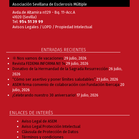
Asociación Sevillana de Esclerosis Múltiple
Avda.de Altamira nº29 - Bq. 11-Acc.A
41020 (Sevilla)
Tel:
954 51 39 99
Avisos Legales
/
LOPD
/
Propiedad Intelectual
ENTRADAS RECIENTES
🌞 Nos vamos de vacaciones
29 julio, 2026
Revista FEDEMA INFORMA Nº 14
29 julio, 2026
Donativo de la Hermandad de la Sagrada Resurrección
26 julio,
2026
“Cómo ser asertivo y poner límites saludables”
21 julio, 2026
ASEM firma convenio de colaboración con Fundación Ibercaja
20
julio, 2026
¡Celebrando nuestro 30 aniversario!
17 julio, 2026
ENLACES DE INTERÉS
Aviso Legal de ASEM
Aviso Legal Protección Intelectual
Cláusula de Protección de Datos
Términos y condiciones