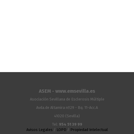
ASEM - www.emsevilla.es
Asociación Sevillana de Esclerosis Múltiple
Avda.de Altamira nº29 - Bq. 11-Acc.A
41020 (Sevilla)
Tel:
954 51 39 99
Avisos Legales
/
LOPD
/
Propiedad Intelectual