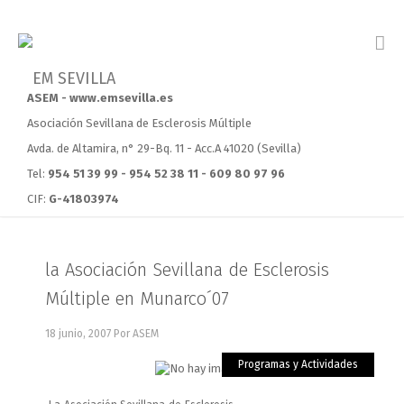
ASEM - www.emsevilla.es
Asociación Sevillana de Esclerosis Múltiple
Avda. de Altamira, n° 29-Bq. 11 - Acc.A 41020 (Sevilla)
Tel:
954 51 39 99 - 954 52 38 11 - 609 80 97 96
CIF:
G-41803974
la Asociación Sevillana de Esclerosis
Múltiple en Munarco´07
18 junio, 2007
Por ASEM
Programas y Actividades