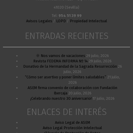
41020 (Sevilla)
Tel:
954 51 39 99
Avisos Legales
/
LOPD
/
Propiedad Intelectual
ENTRADAS RECIENTES
🌞 Nos vamos de vacaciones
29 julio, 2026
Revista FEDEMA INFORMA Nº 14
29 julio, 2026
Donativo de la Hermandad de la Sagrada Resurrección
26
julio, 2026
“Cómo ser asertivo y poner límites saludables”
21 julio,
2026
ASEM firma convenio de colaboración con Fundación
Ibercaja
20 julio, 2026
¡Celebrando nuestro 30 aniversario!
17 julio, 2026
ENLACES DE INTERÉS
Aviso Legal de ASEM
Aviso Legal Protección Intelectual