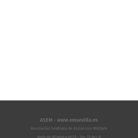
ASEM - www.emsevilla.es
Asociación Sevillana de Esclerosis Múltiple
Avda.de Altamira nº29 - Bq. 11-Acc.A