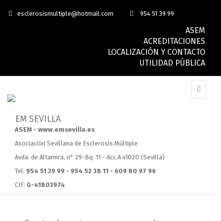
esclerosismultiple@hotmail.com
954 51 39 99
ASEM
ACREDITACIONES
LOCALIZACIÓN Y CONTACTO
UTILIDAD PÚBLICA
ASEM - www.emsevilla.es
Asociación Sevillana de Esclerosis Múltiple
Avda. de Altamira, n° 29-Bq. 11 - Acc.A 41020 (Sevilla)
Tel:
954 51 39 99 - 954 52 38 11 - 609 80 97 96
CIF:
G-41803974