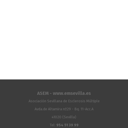
ASEM - www.emsevilla.es
Asociación Sevillana de Esclerosis Múltiple
Avda.de Altamira nº29 - Bq. 11-Acc.A
41020 (Sevilla)
Tel:
954 51 39 99