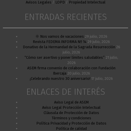
Avisos Legales
/
LOPD
/
Propiedad Intelectual
ENTRADAS RECIENTES
🌞 Nos vamos de vacaciones
29 julio, 2026
Revista FEDEMA INFORMA Nº 14
29 julio, 2026
Donativo de la Hermandad de la Sagrada Resurrección
26
julio, 2026
“Cómo ser asertivo y poner límites saludables”
21 julio,
2026
ASEM firma convenio de colaboración con Fundación
Ibercaja
20 julio, 2026
¡Celebrando nuestro 30 aniversario!
17 julio, 2026
ENLACES DE INTERÉS
Aviso Legal de ASEM
Aviso Legal Protección Intelectual
Cláusula de Protección de Datos
Términos y condiciones
Política Privacidad y Protección de Datos
Política de calidad