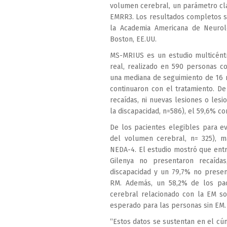
volumen cerebral, un parámetro cl
EMRR3. Los resultados completos s
la Academia Americana de Neurolo
Boston, EE.UU.
MS-MRIUS es un estudio multicéntric
real, realizado en 590 personas c
una mediana de seguimiento de 16 m
continuaron con el tratamiento. De
recaídas, ni nuevas lesiones o les
la discapacidad, n=586), el 59,6% co
De los pacientes elegibles para e
del volumen cerebral, n= 325), m
NEDA-4. El estudio mostró que entr
Gilenya no presentaron recaída
discapacidad y un 79,7% no prese
RM. Además, un 58,2% de los pac
cerebral relacionado con la EM so
esperado para las personas sin EM.
“Estos datos se sustentan en el cúmu