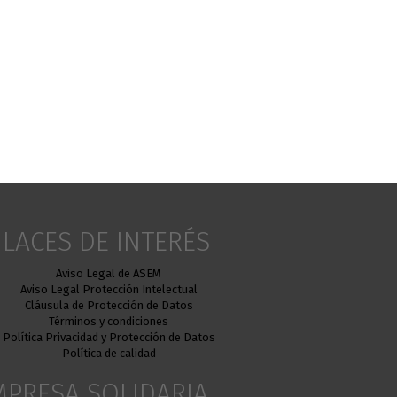
LACES DE INTERÉS
Aviso Legal de ASEM
Aviso Legal Protección Intelectual
Cláusula de Protección de Datos
Términos y condiciones
Política Privacidad y Protección de Datos
Política de calidad
MPRESA SOLIDARIA