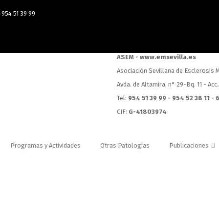
954 51 39 99
ASEM - www.emsevilla.es
Asociación Sevillana de Esclerosis M
Avda. de Altamira, n° 29-Bq. 11 - Acc
Tel:
954 51 39 99 - 954 52 38 11 -
CIF:
G-41803974
Programas y Actividades
Otras Patologías
Publicaciones