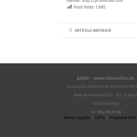
Fuente: http://prnoticias.com
Post Visto:
1.685
ARTÍCULO ANTERIOR
ASEM - www.emsevilla.es
Asociación Sevillana de Esclerosis Múlt
Avda.de Altamira nº29 - Bq. 11-Acc.
41020 (Sevilla)
Tel:
954 51 39 99
Avisos Legales
/
LOPD
/
Propiedad Intel