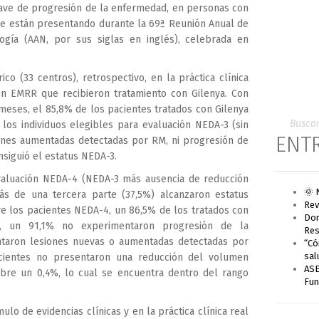
ave de progresión de la enfermedad, en personas con
e están presentando durante la 69ª Reunión Anual de
gía (AAN, por sus siglas en inglés), celebrada en
o (33 centros), retrospectivo, en la práctica clínica
on EMRR que recibieron tratamiento con Gilenya. Con
eses, el 85,8% de los pacientes tratados con Gilenya
 los individuos elegibles para evaluación NEDA-3 (sin
ENT
iones aumentadas detectadas por RM, ni progresión de
nsiguió el estatus NEDA-3.
valuación NEDA-4 (NEDA-3 más ausencia de reducción
🌞 
ás de una tercera parte (37,5%) alcanzaron estatus
Rev
e los pacientes NEDA-4, un 86,5% de los tratados con
Don
s, un 91,1% no experimentaron progresión de la
Res
ntaron lesiones nuevas o aumentadas detectadas por
“Có
sal
ientes no presentaron una reducción del volumen
ASE
bre un 0,4%, lo cual se encuentra dentro del rango
Fun
lo de evidencias clínicas y en la práctica clínica real