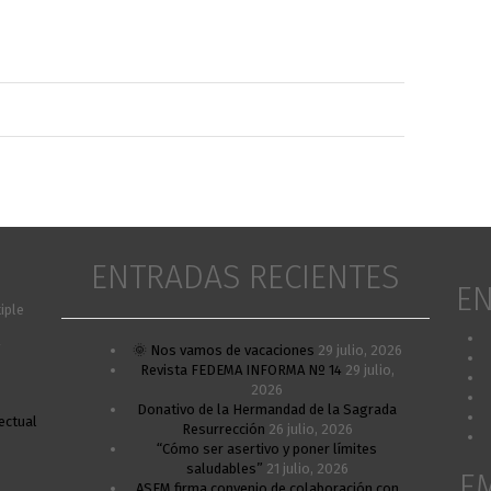
ENTRADAS RECIENTES
EN
iple
A
🌞 Nos vamos de vacaciones
29 julio, 2026
Revista FEDEMA INFORMA Nº 14
29 julio,
2026
Donativo de la Hermandad de la Sagrada
ectual
Resurrección
26 julio, 2026
“Cómo ser asertivo y poner límites
saludables”
21 julio, 2026
E
ASEM firma convenio de colaboración con