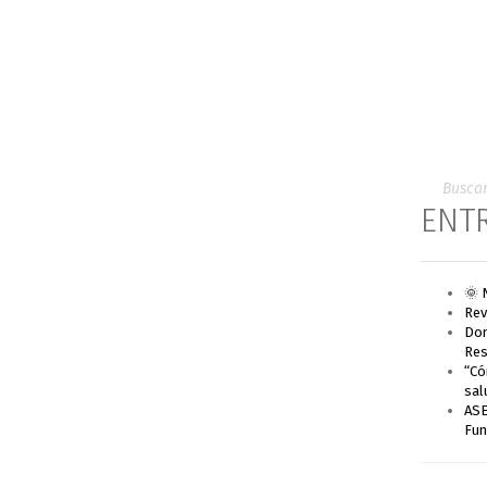
ENT
🌞 
Rev
Don
Res
“Có
sal
ASE
Fun