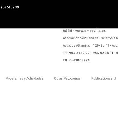
954 51 39 99
ASEM - www.emsevilla.es
Asociación Sevillana de Esclerosis M
Avda. de Altamira, n° 29-Bq. 11 - Acc
Tel:
954 51 39 99 - 954 52 38 11 -
CIF:
G-41803974
Programas y Actividades
Otras Patologías
Publicaciones