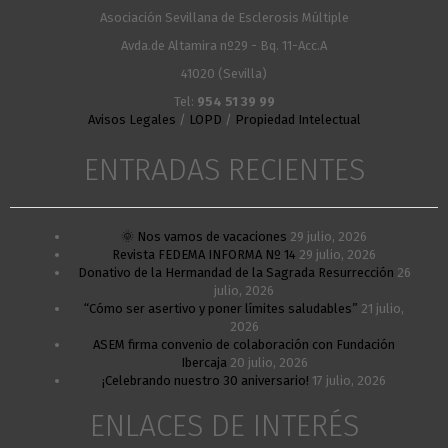
Asociación Sevillana de Esclerosis Múltiple
Avda.de Altamira nº29 - Bq. 11-Acc.A
41020 (Sevilla)
Tel:
954 51 39 99
Avisos Legales
/
LOPD
/
Propiedad Intelectual
ENTRADAS RECIENTES
🌞 Nos vamos de vacaciones
29 julio, 2026
Revista FEDEMA INFORMA Nº 14
29 julio, 2026
Donativo de la Hermandad de la Sagrada Resurrección
26
julio, 2026
“Cómo ser asertivo y poner límites saludables”
21 julio,
2026
ASEM firma convenio de colaboración con Fundación
Ibercaja
20 julio, 2026
¡Celebrando nuestro 30 aniversario!
17 julio, 2026
ENLACES DE INTERÉS