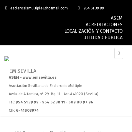
esclerosismultiple@hotmail.com
954 51 39 99
ASEM
ACREDITACIONES
LOCALIZACIÓN Y CONTACTO
UTILIDAD PÚBLICA
ASEM - www.emsevilla.es
Asociación Sevillana de Esclerosis Múltiple
Avda. de Altamira, n° 29-Bq. 11 - Acc.A 41020 (Sevilla)
Tel:
954 51 39 99 - 954 52 38 11 - 609 80 97 96
CIF:
G-41803974