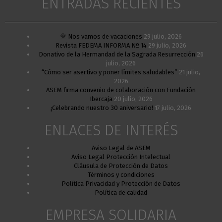
ENTRADAS RECIENTES
🌞 Nos vamos de vacaciones
29 julio, 2026
Revista FEDEMA INFORMA Nº 14
29 julio, 2026
Donativo de la Hermandad de la Sagrada Resurrección
26
julio, 2026
“Cómo ser asertivo y poner límites saludables”
21 julio,
2026
ASEM firma convenio de colaboración con Fundación
Ibercaja
20 julio, 2026
¡Celebrando nuestro 30 aniversario!
17 julio, 2026
ENLACES DE INTERÉS
Aviso Legal de ASEM
Aviso Legal Protección Intelectual
Cláusula de Protección de Datos
Términos y condiciones
Política Privacidad y Protección de Datos
Política de calidad
EMPRESA SOLIDARIA