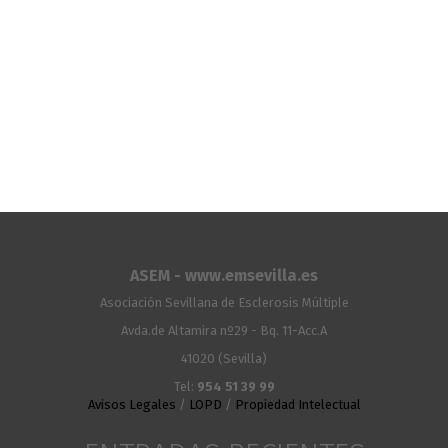
ASEM - www.emsevilla.es
Asociación Sevillana de Esclerosis Múltiple
Avda.de Altamira nº29 - Bq. 11-Acc.A
41020 (Sevilla)
Tel:
954 51 39 99
Avisos Legales
/
LOPD
/
Propiedad Intelectual