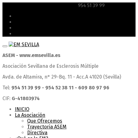
esclerosismultiple@hotmail.com
954 51 39 99
ASEM
ACREDITACIONES
LOCALIZACIÓN Y CONTACTO
UTILIDAD PÚBLICA
ASEM - www.emsevilla.es
Asociación Sevillana de Esclerosis Múltiple
Avda. de Altamira, n° 29-Bq. 11 - Acc.A 41020 (Sevilla)
Tel:
954 51 39 99 - 954 52 38 11 - 609 80 97 96
CIF:
G-41803974
INICIO
La Asociación
Que Ofrecemos
Trayectoria ASEM
Directiva