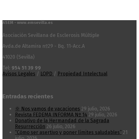
ASEM - www.emsevilla.es
Asociación Sevillana de Esclerosis Múltiple
Avda.de Altamira nº29 - Bq. 11-Acc.A
41020 (Sevilla)
Tel:
954 51 39 99
Avisos Legales
/
LOPD
/
Propiedad Intelectual
Entradas recientes
🌞 Nos vamos de vacaciones
29 julio, 2026
Revista FEDEMA INFORMA Nº 14
29 julio, 2026
Donativo de la Hermandad de la Sagrada
Resurrección
26 julio, 2026
“Cómo ser asertivo y poner límites saludables”
21
julio, 2026