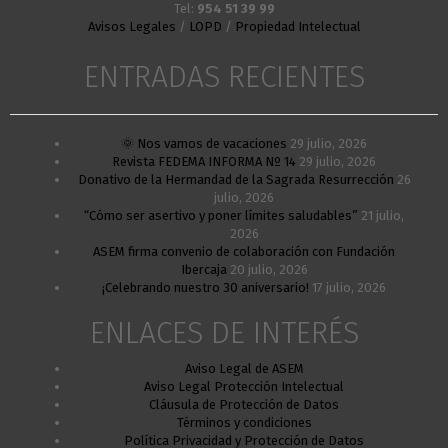
Tel:
954 51 39 99
Avisos Legales
/
LOPD
/
Propiedad Intelectual
ENTRADAS RECIENTES
🌞 Nos vamos de vacaciones
29 julio, 2026
Revista FEDEMA INFORMA Nº 14
29 julio, 2026
Donativo de la Hermandad de la Sagrada Resurrección
26
julio, 2026
“Cómo ser asertivo y poner límites saludables”
21 julio,
2026
ASEM firma convenio de colaboración con Fundación
Ibercaja
20 julio, 2026
¡Celebrando nuestro 30 aniversario!
17 julio, 2026
ENLACES DE INTERÉS
Aviso Legal de ASEM
Aviso Legal Protección Intelectual
Cláusula de Protección de Datos
Términos y condiciones
Política Privacidad y Protección de Datos