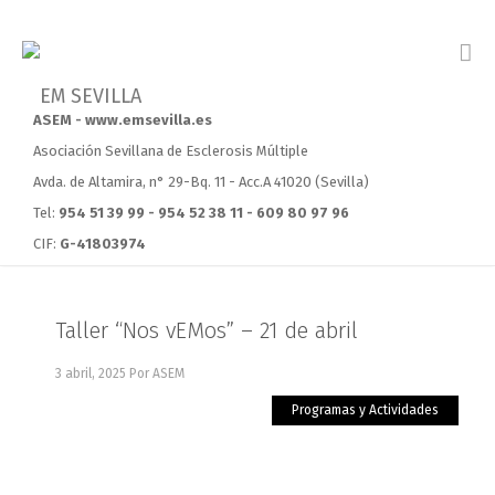
ASEM - www.emsevilla.es
Asociación Sevillana de Esclerosis Múltiple
Avda. de Altamira, n° 29-Bq. 11 - Acc.A 41020 (Sevilla)
Tel:
954 51 39 99 - 954 52 38 11 - 609 80 97 96
CIF:
G-41803974
Taller “Nos vEMos” – 21 de abril
3 abril, 2025
Por ASEM
Programas y Actividades