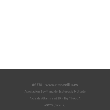
ASEM - www.emsevilla.es
Asociación Sevillana de Esclerosis Múltiple
Avda.de Altamira nº29 - Bq. 11-Acc.A
41020 (Sevilla)