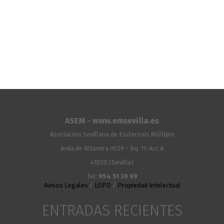
ASEM - www.emsevilla.es
Asociación Sevillana de Esclerosis Múltiple
Avda.de Altamira nº29 - Bq. 11-Acc.A
41020 (Sevilla)
Tel:
954 51 39 99
Avisos Legales
/
LOPD
/
Propiedad Intelectual
ENTRADAS RECIENTES