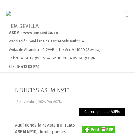
ASEM - www.emsevilla.es
Asociación Sevillana de Esclerosis Múltiple
Avda. de Altamira, n° 29-Bq. 11 - Acc.A 41020 (Sevilla)
Tel:
954 51 39 99 - 954 52 38 11 - 609 80 97 96
CIF:
G-41803974
NOTICIAS ASEM Nº10
12 noviembre, 2024
Por ASEM
Carrera popular ASEM
Aquí tienes la revista
NOTICIAS
ASEM Nº10
, donde puedes