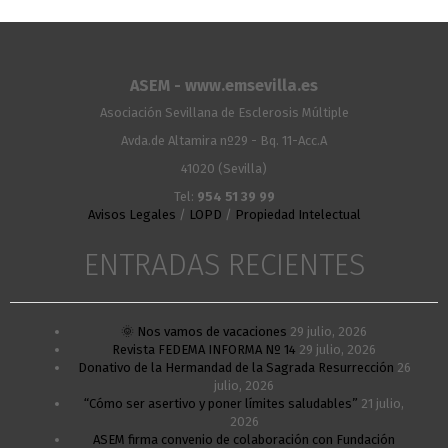
ASEM - www.emsevilla.es
Asociación Sevillana de Esclerosis Múltiple
Avda.de Altamira nº29 - Bq. 11-Acc.A
41020 (Sevilla)
Tel:
954 51 39 99
Avisos Legales
/
LOPD
/
Propiedad Intelectual
ENTRADAS RECIENTES
🌞 Nos vamos de vacaciones
29 julio, 2026
Revista FEDEMA INFORMA Nº 14
29 julio, 2026
Donativo de la Hermandad de la Sagrada Resurrección
26
julio, 2026
“Cómo ser asertivo y poner límites saludables”
21 julio,
2026
ASEM firma convenio de colaboración con Fundación