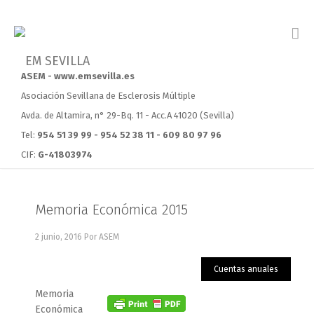
ASEM - www.emsevilla.es
Asociación Sevillana de Esclerosis Múltiple
Avda. de Altamira, n° 29-Bq. 11 - Acc.A 41020 (Sevilla)
Tel:
954 51 39 99 - 954 52 38 11 - 609 80 97 96
CIF:
G-41803974
Memoria Económica 2015
2 junio, 2016
Por ASEM
Cuentas anuales
Memoria
Económica