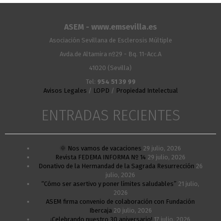
ASEM - www.emsevilla.es
Asociación Sevillana de Esclerosis Múltiple
Avda.de Altamira nº29 - Bq. 11-Acc.A
41020 (Sevilla)
Tel:
954 51 39 99
Avisos Legales
/
LOPD
/
Propiedad Intelectual
ENTRADAS RECIENTES
🌞 Nos vamos de vacaciones
29 julio, 2026
Revista FEDEMA INFORMA Nº 14
29 julio, 2026
Donativo de la Hermandad de la Sagrada Resurrección
26
julio, 2026
“Cómo ser asertivo y poner límites saludables”
21 julio,
2026
ASEM firma convenio de colaboración con Fundación
Ibercaja
20 julio, 2026
¡Celebrando nuestro 30 aniversario!
17 julio, 2026