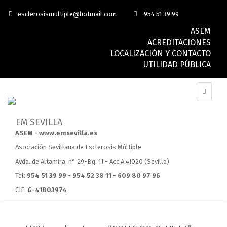
esclerosismultiple@hotmail.com
954 51 39 99
ASEM
ACREDITACIONES
LOCALIZACIÓN Y CONTACTO
UTILIDAD PÚBLICA
ASEM - www.emsevilla.es
Asociación Sevillana de Esclerosis Múltiple
Avda. de Altamira, n° 29-Bq. 11 - Acc.A 41020 (Sevilla)
Tel:
954 51 39 99 - 954 52 38 11 - 609 80 97 96
CIF:
G-41803974