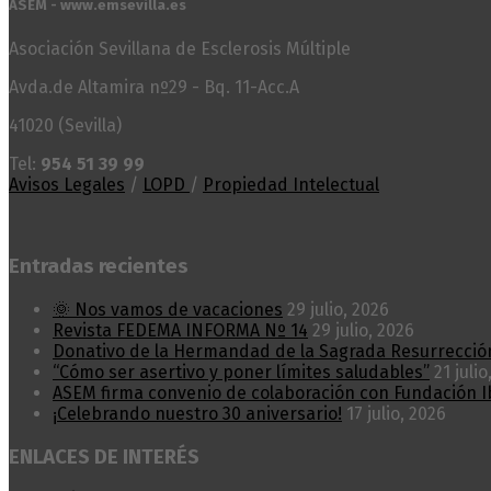
ASEM - www.emsevilla.es
Asociación Sevillana de Esclerosis Múltiple
Avda.de Altamira nº29 - Bq. 11-Acc.A
41020 (Sevilla)
Tel:
954 51 39 99
Avisos Legales
/
LOPD
/
Propiedad Intelectual
Entradas recientes
🌞 Nos vamos de vacaciones
29 julio, 2026
Revista FEDEMA INFORMA Nº 14
29 julio, 2026
Donativo de la Hermandad de la Sagrada Resurrecció
“Cómo ser asertivo y poner límites saludables”
21 julio
ASEM firma convenio de colaboración con Fundación I
¡Celebrando nuestro 30 aniversario!
17 julio, 2026
ENLACES DE INTERÉS