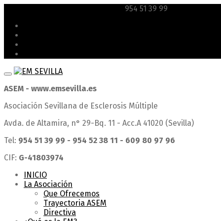
esclerosismultiple@hotmail.com
954 51 39 99
ASEM
ACREDITACIONES
LOCALIZACIÓN Y CONTACTO
UTILIDAD PÚBLICA
ASEM - www.emsevilla.es
Asociación Sevillana de Esclerosis Múltiple
Avda. de Altamira, n° 29-Bq. 11 - Acc.A 41020 (Sevilla)
Tel:
954 51 39 99 - 954 52 38 11 - 609 80 97 96
CIF:
G-41803974
INICIO
La Asociación
Que Ofrecemos
Trayectoria ASEM
Directiva