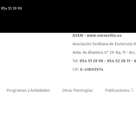
954 51 39 99
ASEM - www.emsevilla.es
Asociación Sevillana de Esclerosis M
Avda. de Altamira, n° 29-Bq. 11 - Acc
Tel:
954 51 39 99 - 954 52 38 11 -
CIF:
G-41803974
Programas y Actividades
Otras Patologías
Publicaciones