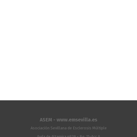
ASEM - www.emsevilla.es
Asociación Sevillana de Esclerosis Múltiple
Avda.de Altamira nº29 - Bq. 11-Acc.A