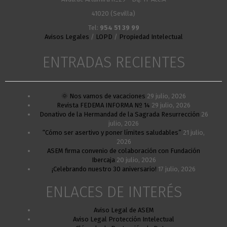
41020 (Sevilla)
Tel:
954 51 39 99
Avisos Legales
/
LOPD
/
Propiedad Intelectual
ENTRADAS RECIENTES
🌞 Nos vamos de vacaciones
29 julio, 2026
Revista FEDEMA INFORMA Nº 14
29 julio, 2026
Donativo de la Hermandad de la Sagrada Resurrección
26
julio, 2026
“Cómo ser asertivo y poner límites saludables”
21 julio,
2026
ASEM firma convenio de colaboración con Fundación
Ibercaja
20 julio, 2026
¡Celebrando nuestro 30 aniversario!
17 julio, 2026
ENLACES DE INTERÉS
Aviso Legal de ASEM
Aviso Legal Protección Intelectual