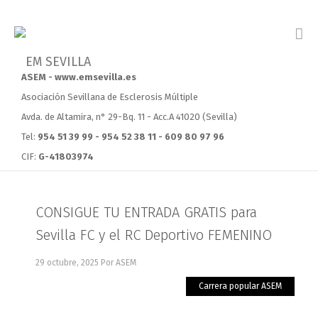
ASEM - www.emsevilla.es
Asociación Sevillana de Esclerosis Múltiple
Avda. de Altamira, n° 29-Bq. 11 - Acc.A 41020 (Sevilla)
Tel:
954 51 39 99 - 954 52 38 11 - 609 80 97 96
CIF:
G-41803974
CONSIGUE TU ENTRADA GRATIS para
Sevilla FC y el RC Deportivo FEMENINO
29 octubre, 2025
Por ASEM
Carrera popular ASEM