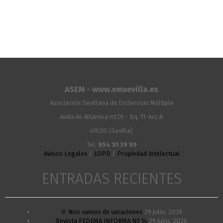
ASEM - www.emsevilla.es
Asociación Sevillana de Esclerosis Múltiple
Avda.de Altamira nº29 - Bq. 11-Acc.A
41020 (Sevilla)
Tel:
954 51 39 99
Avisos Legales
/
LOPD
/
Propiedad Intelectual
ENTRADAS RECIENTES
🌞 Nos vamos de vacaciones
29 julio, 2026
Revista FEDEMA INFORMA Nº 14
29 julio, 2026