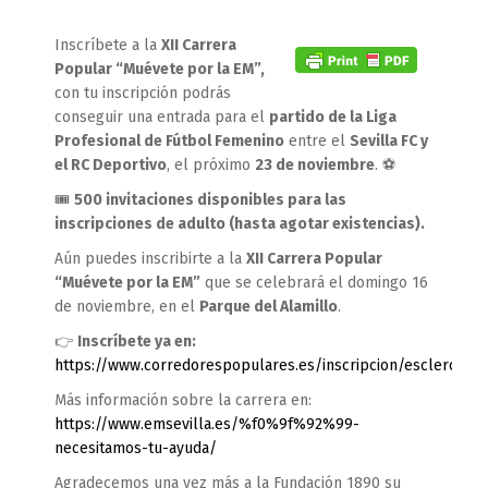
Inscríbete a la
XII Carrera
Popular “Muévete por la EM”,
con tu inscripción podrás
conseguir una entrada para el
partido de la Liga
Profesional de Fútbol Femenino
entre el
Sevilla FC y
el RC Deportivo
, el próximo
23 de noviembre
. ⚽️
🎟️
500 invitaciones disponibles para las
inscripciones de adulto (hasta agotar existencias).
Aún puedes inscribirte a la
XII Carrera Popular
“Muévete por la EM”
que se celebrará el domingo 16
de noviembre, en el
Parque del Alamillo
.
👉
Inscríbete ya en:
https://www.corredorespopulares.es/inscripcion/esclerosis/
Más información sobre la carrera en:
https://www.emsevilla.es/%f0%9f%92%99-
necesitamos-tu-ayuda/
Agradecemos una vez más a la Fundación 1890 su