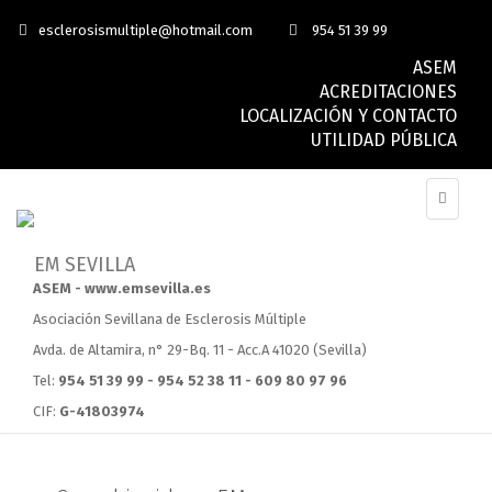
esclerosismultiple@hotmail.com
954 51 39 99
ASEM
ACREDITACIONES
LOCALIZACIÓN Y CONTACTO
UTILIDAD PÚBLICA
ASEM - www.emsevilla.es
Asociación Sevillana de Esclerosis Múltiple
Avda. de Altamira, n° 29-Bq. 11 - Acc.A 41020 (Sevilla)
Tel:
954 51 39 99 - 954 52 38 11 - 609 80 97 96
CIF:
G-41803974