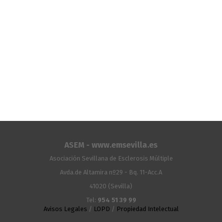
ASEM - www.emsevilla.es
Asociación Sevillana de Esclerosis Múltiple
Avda.de Altamira nº29 - Bq. 11-Acc.A
41020 (Sevilla)
Tel:
954 51 39 99
Avisos Legales
/
LOPD
/
Propiedad Intelectual