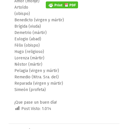
Amor (monje)
Artoldo
(obispo)
Benedicto (virgen y mártir)
Brígida (viuda)
Demetrio (mártir)
Eulogio (abad)
Félix (obispo)
Hugo (religioso)
Lorenza (mártir)
Néstor (mártir)
Pelagia (virgen y mártir)
Remedio (Ntra. Sra. del)
Reparada (virgen y mártir)
Simeón (profeta)
¡Que pase un buen día!
Post Visto:
1.014