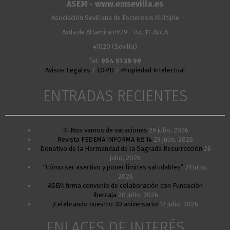
ASEM - www.emsevilla.es
Asociación Sevillana de Esclerosis Múltiple
Avda.de Altamira nº29 - Bq. 11-Acc.A
41020 (Sevilla)
Tel:
954 51 39 99
Avisos Legales
/
LOPD
/
Propiedad Intelectual
ENTRADAS RECIENTES
🌞 Nos vamos de vacaciones
29 julio, 2026
Revista FEDEMA INFORMA Nº 14
29 julio, 2026
Donativo de la Hermandad de la Sagrada Resurrección
26
julio, 2026
“Cómo ser asertivo y poner límites saludables”
21 julio,
2026
ASEM firma convenio de colaboración con Fundación
Ibercaja
20 julio, 2026
¡Celebrando nuestro 30 aniversario!
17 julio, 2026
ENLACES DE INTERÉS