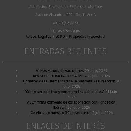
Asociación Sevillana de Esclerosis Múltiple
Avda.de Altamira nº29 - Bq. 11-Acc.A
41020 (Sevilla)
Tel:
954 51 39 99
Avisos Legales
/
LOPD
/
Propiedad Intelectual
ENTRADAS RECIENTES
🌞 Nos vamos de vacaciones
29 julio, 2026
Revista FEDEMA INFORMA Nº 14
29 julio, 2026
Donativo de la Hermandad de la Sagrada Resurrección
26
julio, 2026
“Cómo ser asertivo y poner límites saludables”
21 julio,
2026
ASEM firma convenio de colaboración con Fundación
Ibercaja
20 julio, 2026
¡Celebrando nuestro 30 aniversario!
17 julio, 2026
ENLACES DE INTERÉS