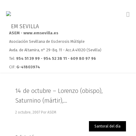
ASEM - www.emsevilla.es
Asociación Sevillana de Esclerosis Múltiple
Avda. de Altamira, n° 29-Bq. 11 - Acc.A 41020 (Sevilla)
Tel:
954 51 39 99 - 954 52 38 11 - 609 80 97 96
CIF:
G-41803974
14 de octubre – Lorenzo (obispo),
Saturnino (mártir),…
2 octubre, 2007
Por ASEM
Santoral del día