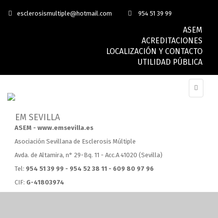
esclerosismultiple@hotmail.com
954 51 39 99
ASEM
ACREDITACIONES
LOCALIZACIÓN Y CONTACTO
UTILIDAD PÚBLICA
ASEM - www.emsevilla.es
Asociación Sevillana de Esclerosis Múltiple
Avda. de Altamira, n° 29-Bq. 11 - Acc.A 41020 (Sevilla)
Tel:
954 51 39 99 - 954 52 38 11 - 609 80 97 96
CIF:
G-41803974