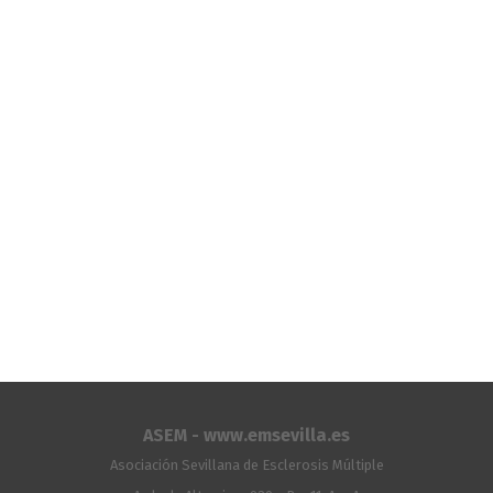
ASEM - www.emsevilla.es
Asociación Sevillana de Esclerosis Múltiple