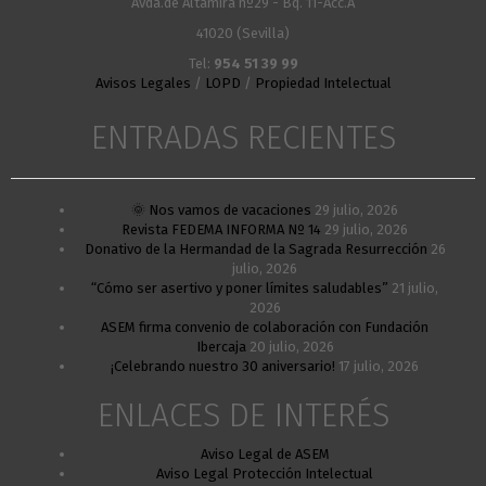
Avda.de Altamira nº29 - Bq. 11-Acc.A
41020 (Sevilla)
Tel:
954 51 39 99
Avisos Legales
/
LOPD
/
Propiedad Intelectual
ENTRADAS RECIENTES
🌞 Nos vamos de vacaciones
29 julio, 2026
Revista FEDEMA INFORMA Nº 14
29 julio, 2026
Donativo de la Hermandad de la Sagrada Resurrección
26
julio, 2026
“Cómo ser asertivo y poner límites saludables”
21 julio,
2026
ASEM firma convenio de colaboración con Fundación
Ibercaja
20 julio, 2026
¡Celebrando nuestro 30 aniversario!
17 julio, 2026
ENLACES DE INTERÉS
Aviso Legal de ASEM
Aviso Legal Protección Intelectual